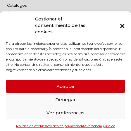
Catálogos
As nossas marcas
Gestionar el
Trabalhe connosco
consentimiento de las
Advertência jurídica
cookies
Política de qualidade
Para ofrecer las mejores experiencias, utilizamos tecnologías como las
Advertência jurídica
cookies para almacenar y/o acceder a la información del dispositivo. El
Política de Privacidade
consentimiento de estas tecnologías nos permitirá procesar datos como
el comportamiento de navegación o las identificaciones únicas en este
Política de cookies
sitio. No consentir o retirar el consentimiento, puede afectar
Código de conduta
negativamente a ciertas características y funciones.
Política Medioambiental
Política RSC
Aceptar
Denegar
Ver preferencias
© Enriel, 2024. All rights reserved
Política de cookies
Política de privacidad
Advertência jurídica