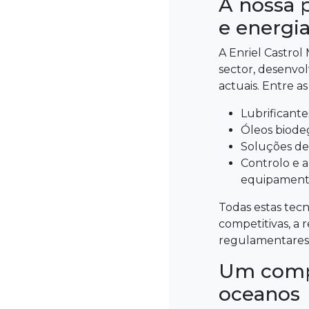
A nossa p
e energi
A Enriel Castro
sector, desenvol
actuais. Entre a
Lubrificant
Óleos biode
Soluções de 
Controlo e a
equipamento
Todas estas tecn
competitivas, a
regulamentares 
Um compr
oceanos