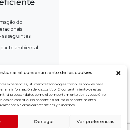
eficiente
rmação do
eracionais
 as seguintes:
mpacto ambiental
us motores e
estionar el consentimiento de las cookies
ores experiencias, utilizamos tecnologías como las cookies para
em-se mais
r a la información del dispositivo. El consentimiento de estas
quadros
rmitirá procesar datos como el comportamiento de navegación o
únicas en este sitio. No consentir o retirar el consentimiento,
vamente a ciertas características y funciones.
e dos
r
Denegar
Ver preferencias