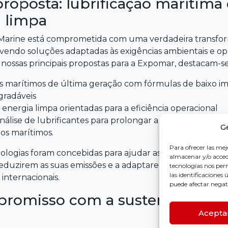
roposta: lubrificação marítima 
a limpa
l Marine está comprometida com uma verdadeira transfo
vendo soluções adaptadas às exigências ambientais e op
s nossas principais propostas para a Expomar, destacam-se
es marítimos de última geração com fórmulas de baixo i
gradáveis
energia limpa orientadas para a eficiência operacional
nálise de lubrificantes para prolongar a vida útil dos se
G
s marítimos.
Para ofrecer las mej
ologias foram concebidas para ajudar as frotas a tornar
almacenar y/o accede
 reduzirem as suas emissões e a adaptarem-se aos novos 
tecnologías nos pe
las identificaciones 
internacionais.
puede afectar negati
omisso com a sustentabilidad
Acepta