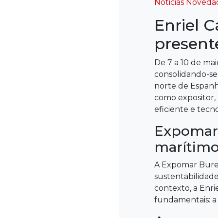
Categorias
Noticias
Noveda
Enriel C
present
De 7 a 10 de mai
consolidando-se
norte de Espanha
como expositor,
eficiente e tec
Expomar:
marítim
A Expomar Burel
sustentabilidade
contexto, a Enr
fundamentais: a