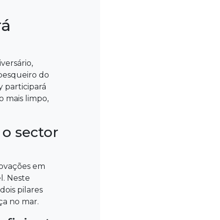
rá
versário,
pesqueiro do
 participará
 mais limpo,
o sector
novações em
l. Neste
ois pilares
ça no mar.