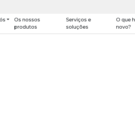
ós
Os nossos
Serviços e
O que h
produtos
soluções
novo?