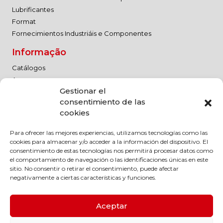
Lubrificantes
Format
Fornecimientos Industriáis e Componentes
Informação
Catálogos
As nossas marcas
Gestionar el
Trabalhe connosco
consentimiento de las
Advertência jurídica
cookies
Política de qualidade
Para ofrecer las mejores experiencias, utilizamos tecnologías como las
Advertência jurídica
cookies para almacenar y/o acceder a la información del dispositivo. El
Política de Privacidade
consentimiento de estas tecnologías nos permitirá procesar datos como
el comportamiento de navegación o las identificaciones únicas en este
Política de cookies
sitio. No consentir o retirar el consentimiento, puede afectar
Código de conduta
negativamente a ciertas características y funciones.
Política Medioambiental
Política RSC
Aceptar