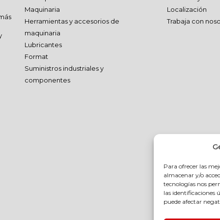
Maquinaria
Localización
 más
Herramientas y accesorios de
Trabaja con noso
maquinaria
y
Lubricantes
Format
Suministros industriales y
componentes
G
Para ofrecer las mej
almacenar y/o accede
tecnologías nos pe
las identificaciones 
puede afectar negati