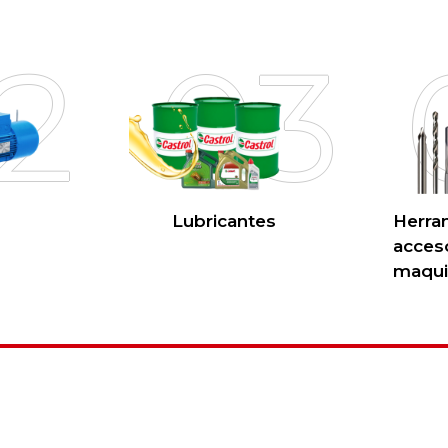
2
03
Lubricantes
Herra
acces
maqui