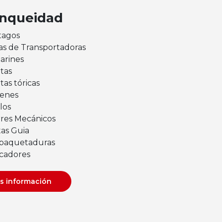
anqueidad
tagos
as de Transportadoras
larines
tas
tas tóricas
enes
los
rres Mecánicos
tas Guia
aquetaduras
cadores
s información