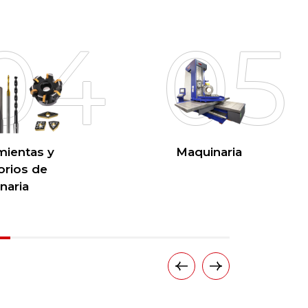
04
05
mientas y
Maquinaria
orios de
naria