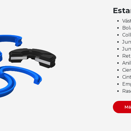
Est
Vás
Bol
Col
Jun
Jun
Ret
Anil
Cie
Cin
Emp
Ras
Má