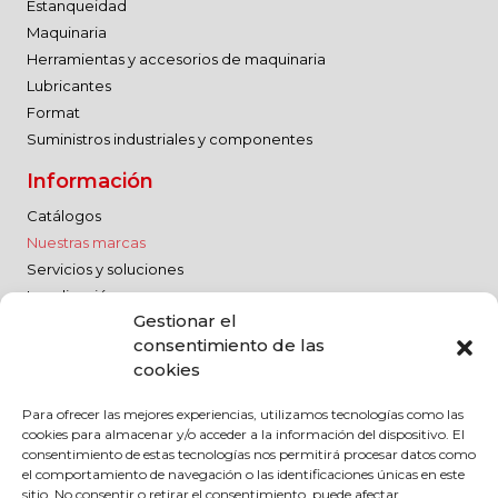
Estanqueidad
Maquinaria
Herramientas y accesorios de maquinaria
Lubricantes
Format
Suministros industriales y componentes
Información
Catálogos
Nuestras marcas
Servicios y soluciones
Localización
Gestionar el
Trabaja con nosotros
consentimiento de las
Aviso legal
cookies
Política de calidad
Para ofrecer las mejores experiencias, utilizamos tecnologías como las
Aviso legal
cookies para almacenar y/o acceder a la información del dispositivo. El
Política de privacidad
consentimiento de estas tecnologías nos permitirá procesar datos como
el comportamiento de navegación o las identificaciones únicas en este
Política de cookies
sitio. No consentir o retirar el consentimiento, puede afectar