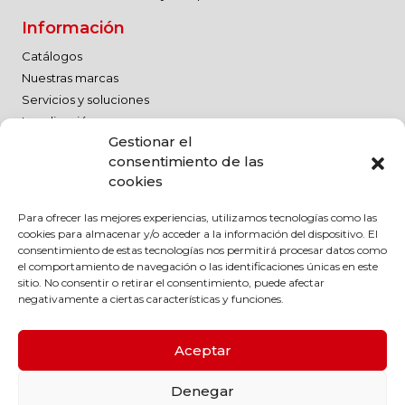
Información
Catálogos
Nuestras marcas
Servicios y soluciones
Localización
Gestionar el
Trabaja con nosotros
consentimiento de las
Aviso legal
cookies
Política de calidad
Para ofrecer las mejores experiencias, utilizamos tecnologías como las
Aviso legal
cookies para almacenar y/o acceder a la información del dispositivo. El
Política de privacidad
consentimiento de estas tecnologías nos permitirá procesar datos como
el comportamiento de navegación o las identificaciones únicas en este
Política de cookies
sitio. No consentir o retirar el consentimiento, puede afectar
Código de conducta
negativamente a ciertas características y funciones.
Política Medioambiental
Política RSC
Aceptar
Denegar