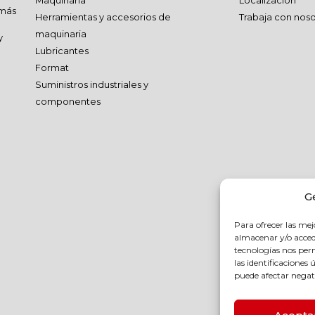
Maquinaria
Localización
 más
Herramientas y accesorios de
Trabaja con noso
maquinaria
y
Lubricantes
Format
Suministros industriales y
componentes
G
Para ofrecer las mej
almacenar y/o accede
tecnologías nos pe
las identificaciones 
puede afectar negati