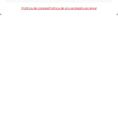
Política de cookies
Política de privacidad
Aviso legal
Productos y categorías
Rodamientos y guiado lineal
Transmisión mecánica
Estanqueidad
Maquinaria
Herramientas y accesorios de maquinaria
Lubricantes
Format
Suministros industriales y componentes
Información
Catálogos
Nuestras marcas
Servicios y soluciones