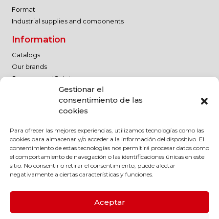
Format
Industrial supplies and components
Information
Catalogs
Our brands
Services and Solutions
Gestionar el
Contact
consentimiento de las
Work with us
cookies
Legal Notice
Para ofrecer las mejores experiencias, utilizamos tecnologías como las
Quality Policy
cookies para almacenar y/o acceder a la información del dispositivo. El
Legal Notice
consentimiento de estas tecnologías nos permitirá procesar datos como
el comportamiento de navegación o las identificaciones únicas en este
Privacy Policy
sitio. No consentir o retirar el consentimiento, puede afectar
Cookie Policy
negativamente a ciertas características y funciones.
Política Medioambiental
Política RSC
Aceptar