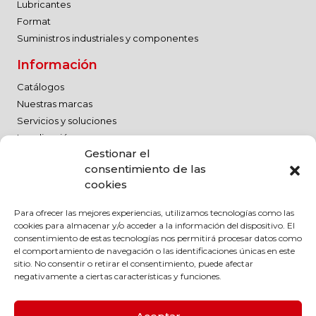
Lubricantes
Format
Suministros industriales y componentes
Información
Catálogos
Nuestras marcas
Servicios y soluciones
Localización
Gestionar el
Trabaja con nosotros
consentimiento de las
Aviso legal
cookies
Política de calidad
Para ofrecer las mejores experiencias, utilizamos tecnologías como las
Aviso legal
cookies para almacenar y/o acceder a la información del dispositivo. El
Política de privacidad
consentimiento de estas tecnologías nos permitirá procesar datos como
el comportamiento de navegación o las identificaciones únicas en este
Política de cookies
sitio. No consentir o retirar el consentimiento, puede afectar
Código de conducta
negativamente a ciertas características y funciones.
Política Medioambiental
Política RSC