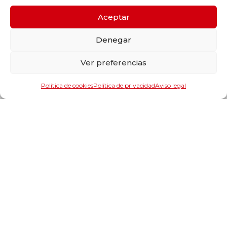
Estanqueidad
Maquinaria
Aceptar
Herramientas y accesorios de maquinaria
Denegar
Lubricantes
Format
Ver preferencias
Suministros industriales y componentes
Información
Política de cookies
Política de privacidad
Aviso legal
Catálogos
Nuestras marcas
Servicios y soluciones
Localización
Trabaja con nosotros
Aviso legal
Política de calidad
Aviso legal
Política de privacidad
Política de cookies