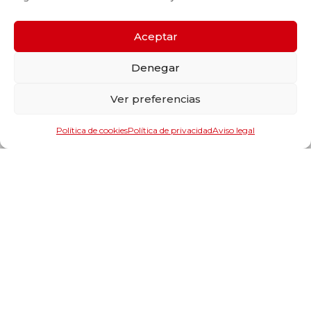
Transmisión mecánica
Estanqueidad
Aceptar
Maquinaria
Herramientas y accesorios de maquinaria
Denegar
Lubricantes
Format
Ver preferencias
Suministros industriales y componentes
Información
Política de cookies
Política de privacidad
Aviso legal
Catálogos
Nuestras marcas
Servicios y soluciones
Localización
Trabaja con nosotros
Aviso legal
Política de calidad
Aviso legal
Política de privacidad