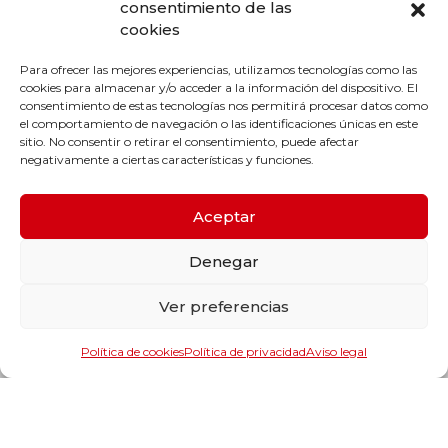
consentimiento de las
Desde 1976, liderando el suministro industrial con más de
cookies
1,000,000 de productos registrados, proporcionando las
mejores marcas en el sector y ofreciendo soluciones a
nuestros clientes.
Para ofrecer las mejores experiencias, utilizamos tecnologías como las
cookies para almacenar y/o acceder a la información del dispositivo. El
consentimiento de estas tecnologías nos permitirá procesar datos como
el comportamiento de navegación o las identificaciones únicas en este
sitio. No consentir o retirar el consentimiento, puede afectar
negativamente a ciertas características y funciones.
Aceptar
Denegar
Ver preferencias
Política de cookies
Política de privacidad
Aviso legal