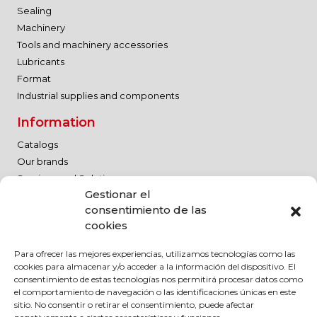
Sealing
Machinery
Tools and machinery accessories
Lubricants
Format
Industrial supplies and components
Information
Catalogs
Our brands
Services and Solutions
Gestionar el
Contact
consentimiento de las
Work with us
cookies
Legal Notice
Para ofrecer las mejores experiencias, utilizamos tecnologías como las
Quality Policy
cookies para almacenar y/o acceder a la información del dispositivo. El
Legal Notice
consentimiento de estas tecnologías nos permitirá procesar datos como
el comportamiento de navegación o las identificaciones únicas en este
Privacy Policy
sitio. No consentir o retirar el consentimiento, puede afectar
Cookie Policy