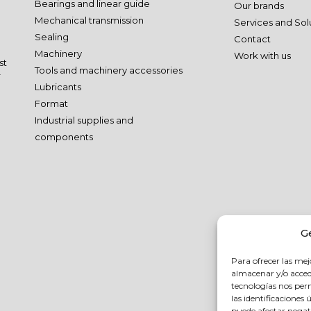
Bearings and linear guide
Our brands
Mechanical transmission
Services and Sol
Sealing
Contact
Machinery
Work with us
st
Tools and machinery accessories
r
Lubricants
Format
Industrial supplies and
components
G
Para ofrecer las mej
almacenar y/o accede
tecnologías nos pe
las identificaciones 
puede afectar negati