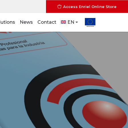
Access Enriel Online Store
lutions
News
Contact
EN