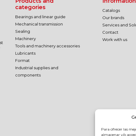
Products and
Information
categories
Catalogs
Bearings and linear guide
Our brands
Mechanical transmission
Services and Sol
Sealing
Contact
Machinery
Work with us
st
Tools and machinery accessories
r
Lubricants
Format
Industrial supplies and
components
G
Para ofrecer las mej
almacenar y/o accede