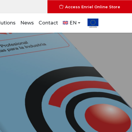
Access Enriel Online Store
lutions
News
Contact
EN