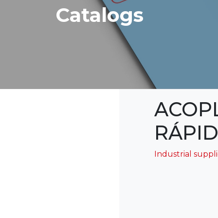
Catalogs
ACOP
RÁPID
Industrial suppl