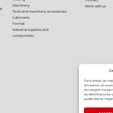
Contact
Machinery
Work with us
st
Tools and machinery accessories
r
Lubricants
Format
Industrial supplies and
components
G
Para ofrecer las mej
almacenar y/o accede
tecnologías nos pe
las identificaciones 
puede afectar negati